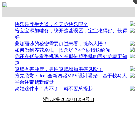
快乐是养生之道，今天你快乐吗？
给宝宝添加辅食，绕开这些误区，宝宝吃得好、长得
好
蒙娜丽莎的秘密需要倒过来看，恍然大悟！
如何做到养花杀虫一招杀尽？4个妙招送给你
你还在低头看手机吗？长期依赖手机的害处你需要知
道！
吸烟有害健康，男性吸烟增加患癌风险！
抢先欣赏：Jeep全新四驱MPV设计曝光！基于牧马人
平台还带越野绞盘
离婚这件事：离不了，就不要总提起
浙ICP备2020031259号-8